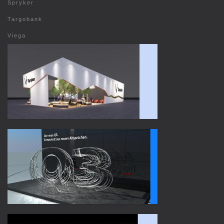
Spryker
Targobank
Viega