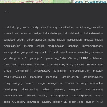
Leaflet
| ©
OpenStreetMap
produktdesign, product design, visualisierung, visualization, eventplanung, animation,
konstruktion, industrial design, industriedesign, industrialdesign, industrie-design,
corporate design, corporatedesign, public design, publicdesign, medical design,
medicaldesign, medizin design, medizindesign, gehäuse, methamorphosen,
sinnesgarten, grabgestaltung, CAD, 3D, s3d, visualisierung, animation, simulation,
gestaltung, form, formgebung, formgestaltung, freiformflächen, NURBS, solidworks,
creo, pro-E, rhinoceros, 3ds-Max, 3d studio max, acad, autocad, premiere, after
effects, schulungen, produktgrafik, 3d-printing, stereolithografie, prototyp,
produktentwicklung, modellbau, messebau, designkonzept, designinnovation,
designstrategie, aufmaß, design management, raumvermessung, developIng,
develop-ing, videomapping, video projektion, anagramm, wahrnehmung,
sinnestäuschung, visuelle spiele, anamorphosen, metamorphosen, muster,
schilgen3Ddesign, schwarzes quadrat, schilgen 3D design, s3d, aachen, NRW,