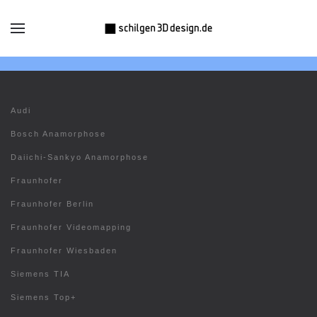
Audi
Bosch Anamorphose
Daiichi-Sankyo Anamorphose
Fraunhofer
Fraunhofer Berlin
Fraunhofer Videomapping
Fraunhofer Wiesbaden
Siemens TIA
Siemens Top+